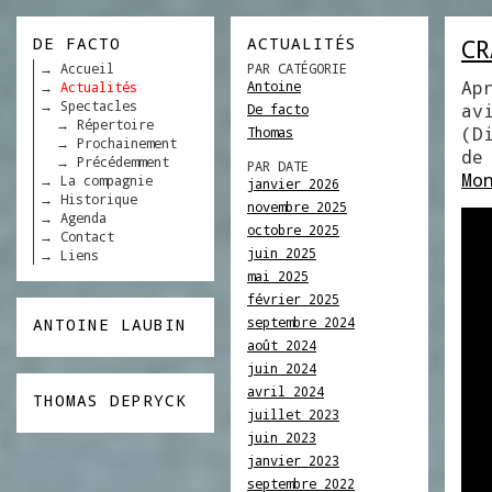
DE FACTO
ACTUALITÉS
CR
Accueil
PAR CATÉGORIE
Ap
Antoine
Actualités
Spectacles
av
De facto
Répertoire
(D
Thomas
Prochainement
de
Précédemment
PAR DATE
Mo
La compagnie
janvier 2026
Historique
novembre 2025
Agenda
octobre 2025
Contact
juin 2025
Liens
mai 2025
février 2025
septembre 2024
ANTOINE LAUBIN
août 2024
juin 2024
avril 2024
THOMAS DEPRYCK
juillet 2023
juin 2023
janvier 2023
septembre 2022