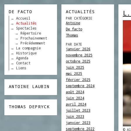
DE FACTO
ACTUALITÉS
L.
Accueil
PAR CATÉGORIE
Antoine
Actualités
Spectacles
De facto
Répertoire
Thomas
Prochainement
Précédemment
PAR DATE
La compagnie
janvier 2026
Historique
novembre 2025
Agenda
octobre 2025
Contact
juin 2025
Liens
mai 2025
février 2025
septembre 2024
ANTOINE LAUBIN
août 2024
juin 2024
avril 2024
THOMAS DEPRYCK
juillet 2023
juin 2023
janvier 2023
septembre 2022
© Al