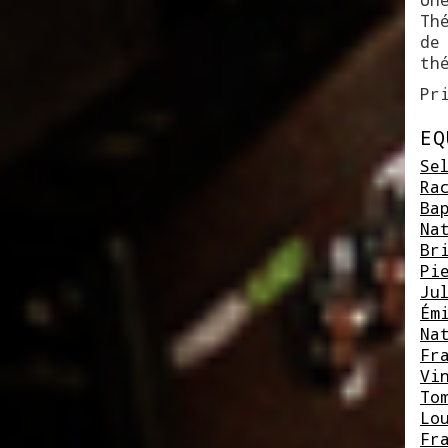
Th
de
th
Pr
EQ
Se
Ra
Ba
Na
Br
Pi
Ju
Ém
Na
Fr
Vi
To
Lo
Fr