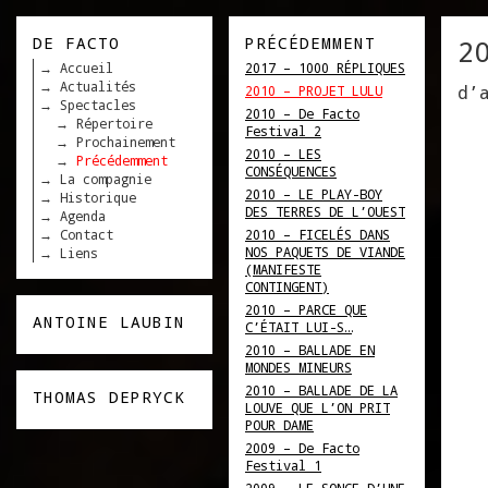
DE FACTO
PRÉCÉDEMMENT
2
Accueil
2017 – 1000 RÉPLIQUES
Actualités
d’
2010 – PROJET LULU
Spectacles
2010 – De Facto
Répertoire
Festival 2
Prochainement
2010 – LES
Précédemment
CONSÉQUENCES
La compagnie
2010 – LE PLAY-BOY
Historique
DES TERRES DE L’OUEST
Agenda
Contact
2010 – FICELÉS DANS
NOS PAQUETS DE VIANDE
Liens
(MANIFESTE
CONTINGENT)
2010 – PARCE QUE
ANTOINE LAUBIN
C’ÉTAIT LUI-S…
2010 – BALLADE EN
MONDES MINEURS
2010 – BALLADE DE LA
THOMAS DEPRYCK
LOUVE QUE L’ON PRIT
POUR DAME
2009 – De Facto
Festival 1