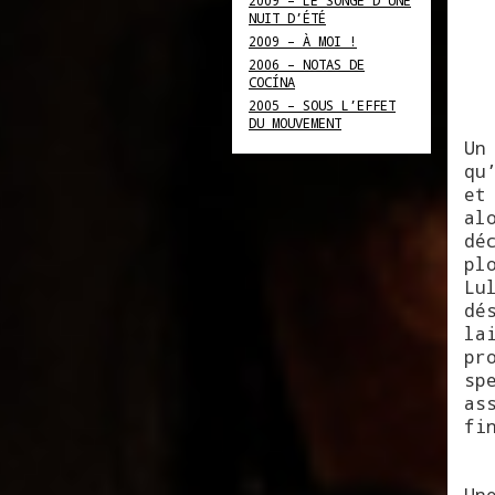
2009 – LE SONGE D’UNE
NUIT D’ÉTÉ
2009 – À MOI !
2006 – NOTAS DE
COCÍNA
2005 – SOUS L’EFFET
DU MOUVEMENT
Un
qu
et
al
dé
pl
Lu
dé
la
pr
sp
as
fi
Un