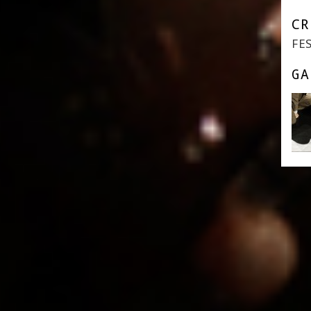
CR
FE
GA