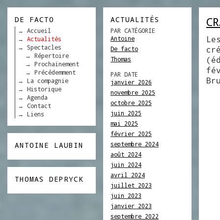
DE FACTO
ACTUALITÉS
CR
Accueil
PAR CATÉGORIE
Le
Antoine
Actualités
Spectacles
cr
De facto
Répertoire
(é
Thomas
Prochainement
fé
Précédemment
PAR DATE
Br
La compagnie
janvier 2026
Historique
novembre 2025
Agenda
octobre 2025
Contact
juin 2025
Liens
mai 2025
février 2025
septembre 2024
ANTOINE LAUBIN
août 2024
juin 2024
avril 2024
THOMAS DEPRYCK
juillet 2023
juin 2023
janvier 2023
septembre 2022