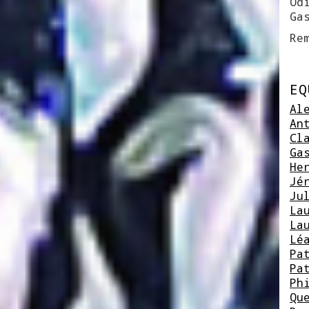
Od
Ga
Re
EQ
Al
An
Cl
Ga
He
Jé
Ju
La
La
Lé
Pa
Pa
Ph
Qu