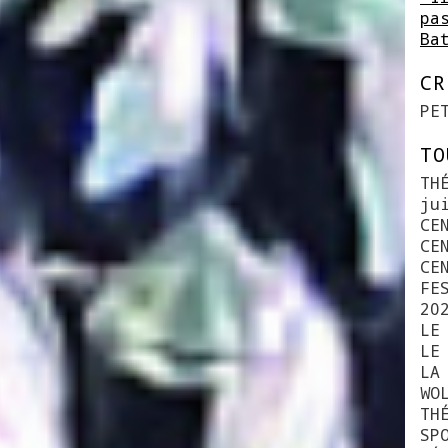
pa
Ba
CR
PE
TO
TH
ju
CE
CE
CE
FE
20
LE
LE
LA
WO
TH
SP