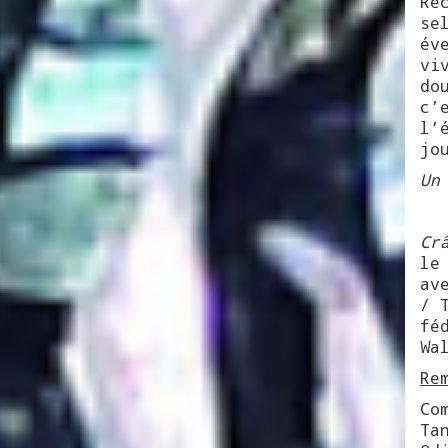
Ré
se
év
vi
do
c’
l’
jo
Un
Cr
le
av
/ 
fé
Wa
Re
Co
Ta