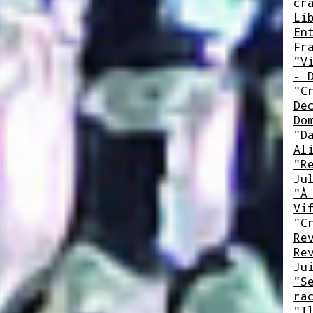
cr
Li
En
Fr
"V
- 
"C
De
Do
"D
Al
"R
Ju
"À
Vi
"C
Re
Re
Ju
"S
ra
"I