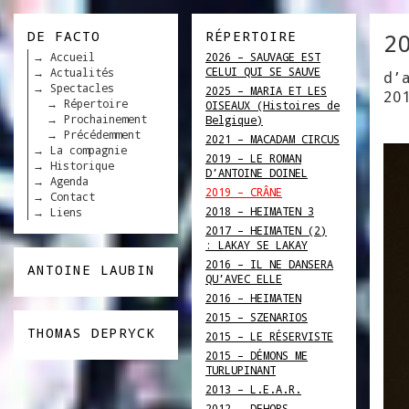
DE FACTO
RÉPERTOIRE
2
Accueil
2026 – SAUVAGE EST
CELUI QUI SE SAUVE
Actualités
d’
Spectacles
2025 – MARIA ET LES
20
Répertoire
OISEAUX (Histoires de
Prochainement
Belgique)
Précédemment
2021 – MACADAM CIRCUS
La compagnie
2019 – LE ROMAN
Historique
D’ANTOINE DOINEL
Agenda
2019 – CRÂNE
Contact
2018 – HEIMATEN 3
Liens
2017 – HEIMATEN (2)
: LAKAY SE LAKAY
2016 – IL NE DANSERA
ANTOINE LAUBIN
QU’AVEC ELLE
2016 – HEIMATEN
2015 – SZENARIOS
THOMAS DEPRYCK
2015 – LE RÉSERVISTE
2015 – DÉMONS ME
TURLUPINANT
2013 – L.E.A.R.
2012 – DEHORS