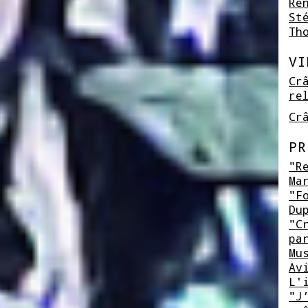
Re
St
Th
VI
Cr
re
Cr
PR
"R
Ma
"F
Du
"C
pa
Mu
Av
L'
"J