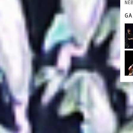
NÉ
GA