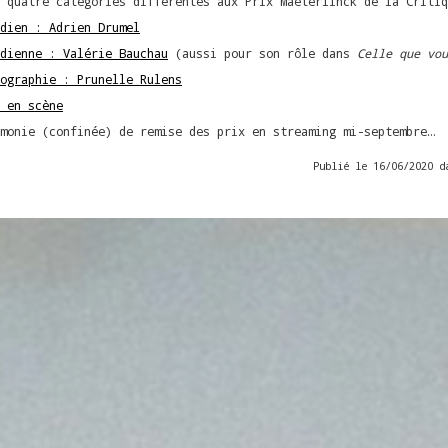
 quatre catégories différentes aux Prix Maeterlinck de la Critiq
dien : Adrien Drumel
dienne : Valérie Bauchau
(aussi pour son rôle dans
Celle que vou
ographie : Prunelle Rulens
 en scène
monie (confinée) de remise des prix en streaming mi-septembre…
Publié le 16/06/2020 