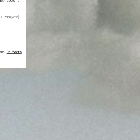
ue 2020 :
s croyez
)
dans
De facto