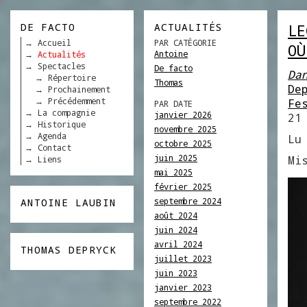
DE FACTO
ACTUALITÉS
LE
Accueil
PAR CATÉGORIE
OÙ
Antoine
Actualités
Spectacles
De facto
Da
Répertoire
Thomas
De
Prochainement
Précédemment
Fe
PAR DATE
La compagnie
janvier 2026
21
Historique
novembre 2025
Agenda
Lu
octobre 2025
Contact
juin 2025
Mi
Liens
mai 2025
février 2025
septembre 2024
ANTOINE LAUBIN
août 2024
juin 2024
avril 2024
THOMAS DEPRYCK
juillet 2023
juin 2023
janvier 2023
septembre 2022