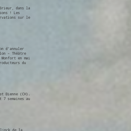
érieur, dans la
sons ! Les
rvations sur le
on d’annuler
lon – Théâtre
 Monfort en mai
roducteurs du
et Bienne (CH).
t 7 semaines au
linck de la