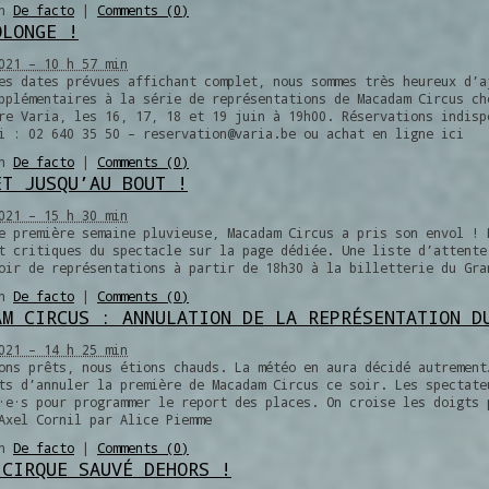
in
De facto
|
Comments (0)
OLONGE !
021 – 10 h 57 min
es dates prévues affichant complet, nous sommes très heureux d’a
pplémentaires à la série de représentations de Macadam Circus ch
re Varia, les 16, 17, 18 et 19 juin à 19h00. Réservations indisp
i : 02 640 35 50 – reservation@varia.be ou achat en ligne ici
in
De facto
|
Comments (0)
ET JUSQU’AU BOUT !
021 – 15 h 30 min
e première semaine pluvieuse, Macadam Circus a pris son envol ! 
t critiques du spectacle sur la page dédiée. Une liste d’attente
oir de représentations à partir de 18h30 à la billetterie du Gra
in
De facto
|
Comments (0)
AM CIRCUS : ANNULATION DE LA REPRÉSENTATION D
021 – 14 h 25 min
ons prêts, nous étions chauds. La météo en aura décidé autrement
ts d’annuler la première de Macadam Circus ce soir. Les spectate
·e·s pour programmer le report des places. On croise les doigts 
Axel Cornil par Alice Piemme
in
De facto
|
Comments (0)
 CIRQUE SAUVÉ DEHORS !