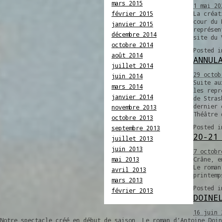
mars 2015
1 mai 20
février 2015
La créat
cour du 
janvier 2015
représen
décembre 2014
site du 
octobre 2014
Posted 
août 2014
ANNUL
juillet 2014
29 octob
juin 2014
Suite au
mars 2014
les repr
janvier 2014
de Stras
dernier 
novembre 2013
Théâtre 
octobre 2013
Posted 
septembre 2013
20-21
juillet 2013
juin 2013
7 octobr
mai 2013
Crâne, e
Le roman
avril 2013
printem
mars 2013
Posted 
février 2013
DOINE
16 juin 
Notre spectacle créé en début de saison, Le roman d’Antoine Doin