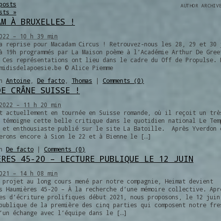
posts
AUTHOR ARCHI
osts
»
AM À BRUXELLES !
022 – 10 h 39 min
 reprise pour Macadam Circus ! Retrouvez-nous les 28, 29 et 30 
à 19h programmés par La Maison poème à l’Académie Arthur De Gree
 Ces représentations ont lieu dans le cadre du Off de Propulse. 
midisdelapoesie.be © Alice Piemme
in
Antoine
,
De facto
,
Thomas
|
Comments (0)
DE CRÂNE SUISSE !
2022 – 11 h 20 min
t actuellement en tournée en Suisse romande, où il reçoit un trè
 témoigne cette belle critique dans le quotidien national Le Tem
 et enthousiaste publié sur le site La Batoille. Après Yverdon 
erons encore à Sion le 22 et à Bienne le […]
in
De facto
|
Comments (0)
ÈRES 45-20 – LECTURE PUBLIQUE LE 12 JUIN
021 – 14 h 08 min
 projet au long cours mené par notre compagnie, Heimat devient
s Haumières 45-20 – À la recherche d’une mémoire collective. Apr
es d’écriture prolifiques début 2021, nous proposons, le 12 juin
publique de la première des cinq parties qui composent notre fre
’un échange avec l’équipe dans le […]