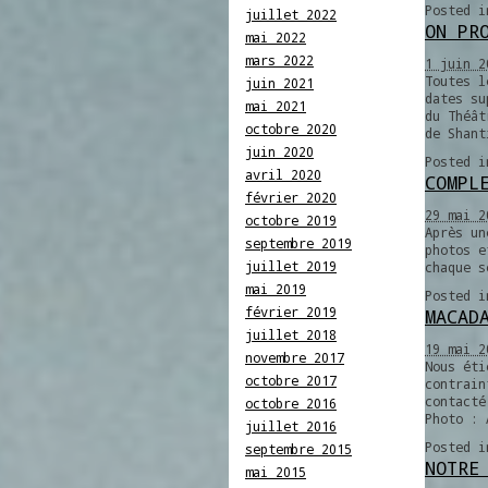
Posted 
juillet 2022
ON PR
mai 2022
mars 2022
1 juin 2
Toutes l
juin 2021
dates su
mai 2021
du Théât
octobre 2020
de Shant
juin 2020
Posted 
avril 2020
COMPL
février 2020
29 mai 2
octobre 2019
Après un
septembre 2019
photos e
juillet 2019
chaque s
mai 2019
Posted 
février 2019
MACAD
juillet 2018
19 mai 2
novembre 2017
Nous éti
octobre 2017
contrain
contacté
octobre 2016
Photo : 
juillet 2016
Posted 
septembre 2015
NOTRE
mai 2015