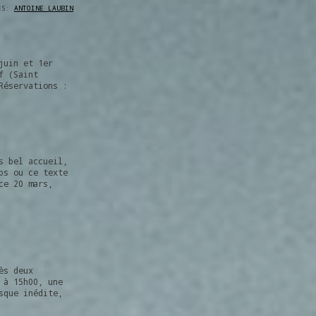
VES:
ANTOINE LAUBIN
juin et 1er
f (Saint
Réservations :
s bel accueil,
ps ou ce texte
ce 20 mars,
ès deux
 à 15h00, une
sque inédite,