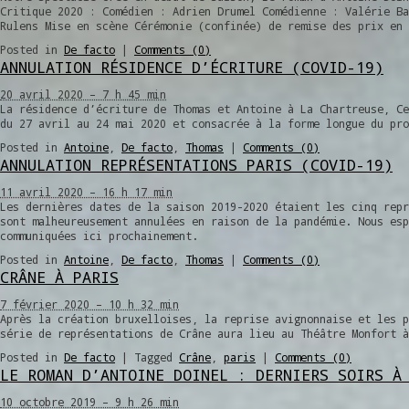
Critique 2020 : Comédien : Adrien Drumel Comédienne : Valérie Ba
Rulens Mise en scène Cérémonie (confinée) de remise des prix en 
Posted in
De facto
|
Comments (0)
ANNULATION RÉSIDENCE D’ÉCRITURE (COVID-19)
20 avril 2020 – 7 h 45 min
La résidence d’écriture de Thomas et Antoine à La Chartreuse, Ce
du 27 avril au 24 mai 2020 et consacrée à la forme longue du pro
Posted in
Antoine
,
De facto
,
Thomas
|
Comments (0)
ANNULATION REPRÉSENTATIONS PARIS (COVID-19)
11 avril 2020 – 16 h 17 min
Les dernières dates de la saison 2019-2020 étaient les cinq repr
sont malheureusement annulées en raison de la pandémie. Nous esp
communiquées ici prochainement.
Posted in
Antoine
,
De facto
,
Thomas
|
Comments (0)
CRÂNE À PARIS
7 février 2020 – 10 h 32 min
Après la création bruxelloises, la reprise avignonnaise et les p
série de représentations de Crâne aura lieu au Théâtre Monfort à
Posted in
De facto
|
Tagged
Crâne
,
paris
|
Comments (0)
LE ROMAN D’ANTOINE DOINEL : DERNIERS SOIRS À
10 octobre 2019 – 9 h 26 min