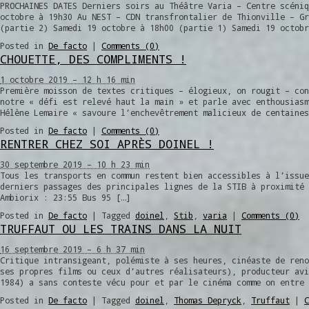
PROCHAINES DATES Derniers soirs au Théâtre Varia – Centre scéniq
octobre à 19h30 Au NEST – CDN transfrontalier de Thionville – Gr
(partie 2) Samedi 19 octobre à 18h00 (partie 1) Samedi 19 octobr
Posted in
De facto
|
Comments (0)
CHOUETTE, DES COMPLIMENTS !
1 octobre 2019 – 12 h 16 min
Première moisson de textes critiques – élogieux, on rougit – co
notre « défi est relevé haut la main » et parle avec enthousias
Hélène Lemaire « savoure l’enchevêtrement malicieux de centaines
Posted in
De facto
|
Comments (0)
RENTRER CHEZ SOI APRÈS DOINEL !
30 septembre 2019 – 10 h 23 min
Tous les transports en commun restent bien accessibles à l’issue
derniers passages des principales lignes de la STIB à proximité 
Ambiorix : 23:55 Bus 95 […]
Posted in
De facto
|
Tagged
doinel
,
Stib
,
varia
|
Comments (0)
TRUFFAUT OU LES TRAINS DANS LA NUIT
16 septembre 2019 – 6 h 37 min
Critique intransigeant, polémiste à ses heures, cinéaste de reno
ses propres films ou ceux d’autres réalisateurs), producteur avi
1984) a sans conteste vécu pour et par le cinéma comme on entre 
Posted in
De facto
|
Tagged
doinel
,
Thomas Depryck
,
Truffaut
|
C