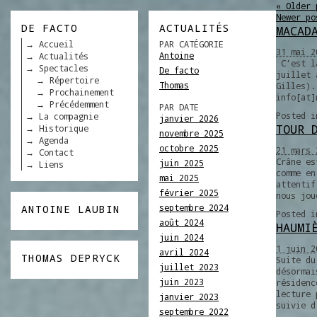
«
Older 
Newer p
DE FACTO
ACTUALITÉS
MACAD
Accueil
PAR CATÉGORIE
31 mai 2
Antoine
Actualités
C’est la
Spectacles
De facto
juillet 
Répertoire
Thomas
Gilles).
Prochainement
info[at]
Précédemment
PAR DATE
Posted 
La compagnie
janvier 2026
TOUR 
Historique
novembre 2025
Agenda
octobre 2025
21 mars 
Contact
Crâne es
juin 2025
Liens
comme en
mai 2025
attentif
février 2025
nous jou
septembre 2024
ANTOINE LAUBIN
Posted 
août 2024
HAUMI
juin 2024
1 juin 2
avril 2024
THOMAS DEPRYCK
Suite du
juillet 2023
désormai
juin 2023
résidenc
lecture 
janvier 2023
suivie d
septembre 2022