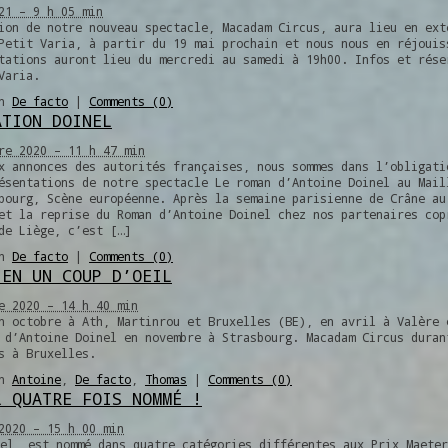
21 – 9 h 05 min
ion de notre nouveau spectacle, Macadam Circus, aura lieu en ext
Petit Varia, à partir du 19 mai prochain et nous nous en réjouis
tations auront lieu du mercredi au samedi à 19h00. Infos et rése
Varia.
in
De facto
|
Comments (0)
ATION DOINEL
re 2020 – 11 h 47 min
x annonces des autorités françaises, nous sommes dans l’obligati
ésentations de notre spectacle Le roman d’Antoine Doinel au Mail
bourg, Scène européenne. Après la semaine parisienne de Crâne au
et la reprise du Roman d’Antoine Doinel chez nos partenaires cop
de Liège, c’est […]
in
De facto
|
Comments (0)
 EN UN COUP D’OEIL
e 2020 – 14 h 40 min
n octobre à Ath, Martinrou et Bruxelles (BE), en avril à Valère 
 d’Antoine Doinel en novembre à Strasbourg. Macadam Circus duran
ps à Bruxelles.
in
Antoine
,
De facto
,
Thomas
|
Comments (0)
L QUATRE FOIS NOMMÉ !
2020 – 15 h 00 min
el, est nommé dans quatre catégories différentes aux Prix Maeter