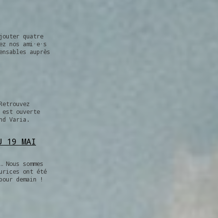
jouter quatre
ez nos ami·e·s
ensables auprès
Retrouvez
 est ouverte
nd Varia.
U 19 MAI
… Nous sommes
urices ont été
pour demain !